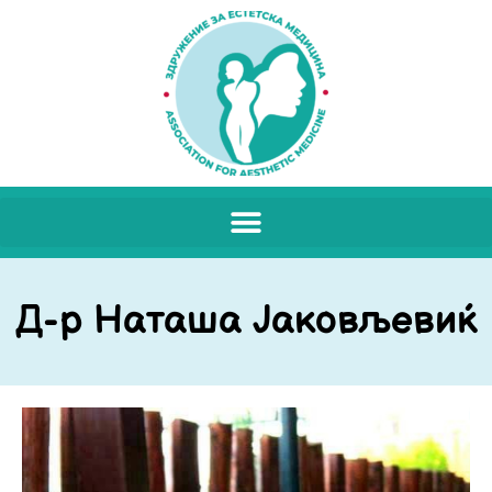
Д-р Наташа Јаковљевиќ