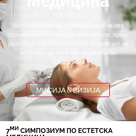
Медицина
Ве покануваме да се придружите на ова
здружение и активно да придонесете, преку
различни нивоа на членство, за развојот на
естетската и анти-age медицина во
Македонија
МИСИЈА & ВИЗИЈА
МИ
7
СИМПОЗИУМ ПО ЕСТЕТСКА