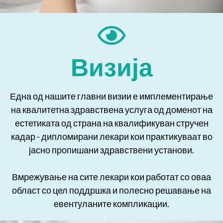
Визија
Една од нашите главни визии е имплементирање
на квалитетна здравствена услуга од доменот на
естетиката од страна на квалификуван стручен
кадар - дипломирани лекари кои практикуваат во
јасно пропишани здравствени установи.
Вмрежување на сите лекари кои работат со оваа
област со цел поддршка и полесно решавање на
евентуланите компликации.