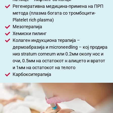
Регенеративна медицина-примена на ПРП
метода (плазма богата со тромбоцити-
Platelet rich plasma)
Мезотерапија
Хемиски пилинг
Колаген индукциона терапија –
дермоабразија и microneedling – кој продира
низ stratum corneum или 0.2мм околу нос и
очи, 0.5мм на остатокот н алицето и вратот
и 1мм на остатокот на телото
Карбокситерапија