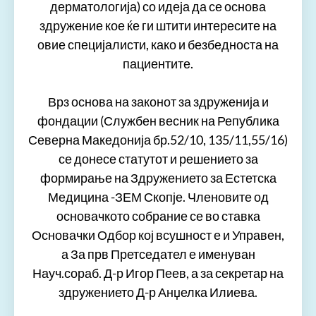
дерматологија) со идеја да се основа
здружение кое ќе ги штити интересите на
овие специјалисти, како и безбедноста на
пациентите.
Врз основа на законот за здруженија и
фондации (Службен весник на Република
Северна Македонија бр.52/10, 135/11,55/16)
се донесе статутот и решението за
формирање на Здружението за Естетска
Медицина -ЗЕМ Скопје. Членовите од
основачкото собрание се во ставка
Основачки Одбор кој всушност е и Управен,
а За прв Претседател е именуван
Науч.сораб. Д-р Игор Пеев, а за секретар на
здружението Д-р Анџелка Илиева.