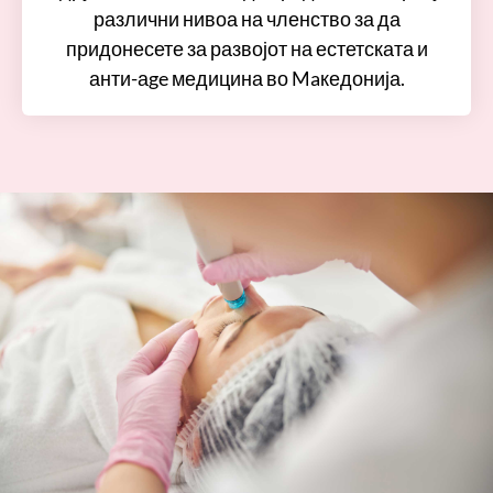
различни нивоа на членство за да
придонесете за развојот на естетската и
анти-аge медицина во Maкедонија.