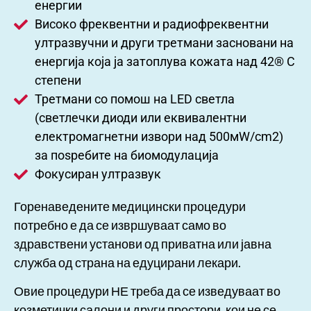
енергии
Високо фреквентни и радиофреквентни
ултразвучни и други третмани засновани на
енергија која ја затоплува кожата над 42® С
степени
Третмани со помош на LED светла
(светлечки диоди или еквивалентни
електромагнетни извори над 500мW/cm2)
за поѕребите на биомодулација
Фокусиран ултразвук
Горенаведените медицински процедури
потребно е да се извршуваат само во
здравствени установи од приватна или јавна
служба од страна на едуцирани лекари.
Овие процедури НЕ треба да се изведуваат во
козметички салони и други простори, кои не се