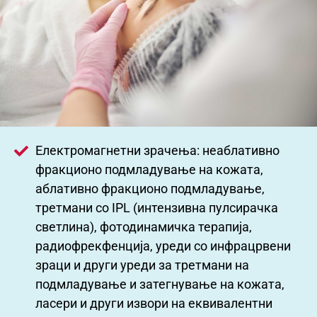
Електромагнетни зрачења: неаблативно
фракционо подмладување на кожата,
аблативно фракционо подмладување,
третмани со IPL (интензивна пулсирачка
светлина), фотодинамичка терапија,
радиофрекфенција, уреди со инфрацрвени
зраци и други уреди за третмани на
подмладување и затегнување на кожата,
ласери и други извори на еквивалентни