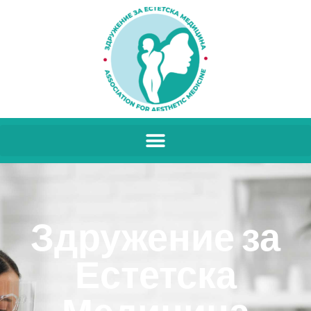
Здружение за
Естетска