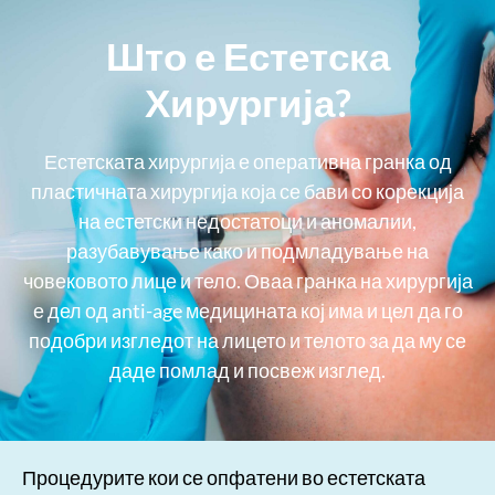
Што е Естетска
Хирургија?
Естетската хирургија е оперативна гранка од
пластичната хирургија која се бави со корекција
на естетски недостатоци и аномалии,
разубавување како и подмладување на
човековото лице и тело. Оваа гранка на хирургија
е дел од anti-age медицината кој има и цел да го
подобри изгледот на лицето и телото за да му се
даде помлад и посвеж изглед.
Процедурите кои се опфатени во естетската