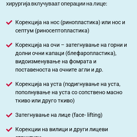
хирургија вклучуваат операции на лице:
Корекција на нос (ринопластика) или нос и
септум (риносептопластика)
Корекција на очи – затегнување на горни и
долни очни капаци (блефаропластика),
видоизменување на фомрата и
поставеноста на очните агли и др.
Кoрекција на уста (подигнување на уста,
пополнување на уста со сопствено масно
ткиво или друго ткиво)
Затегнување на лице (face- lifting)
Корекции на вилици и други лицеви