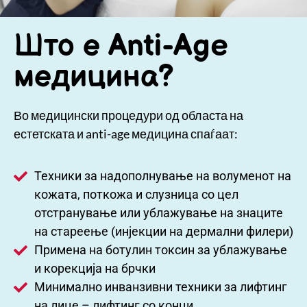
Што е Anti-Age
медицина?
Во медицински процедури од областа на
естетската и anti-age медицина спаѓаат:
Техники за надополнување на волуменот на
кожата, поткожа и слузница со цел
отстранување или ублажување на знаците
на стареење (инјекции на дермални филери)
Примена на ботулин токсин за ублажување
и корекција на брчки
Минимално инванзивни техники за лифтинг
на лице – лифтинг со конци