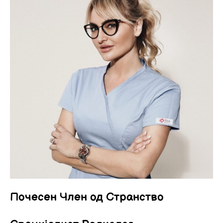
Почесен Член од Странство