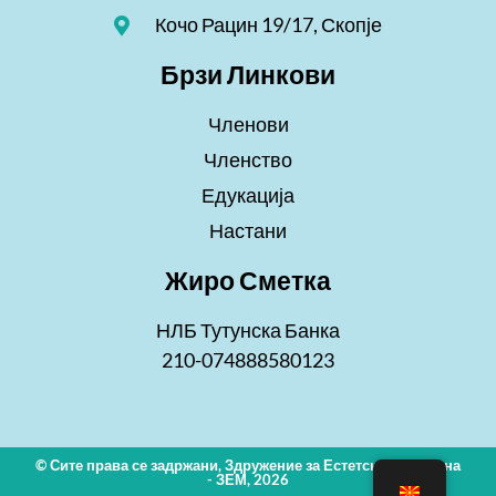
Кочо Рацин 19/17, Скопје
Брзи Линкови
Членови
Членство
Едукација
Настани
Жиро Сметка
НЛБ Тутунска Банка
210-074888580123
© Сите права се задржани, Здружение за Естетска Медицина
- ЗЕМ, 2026