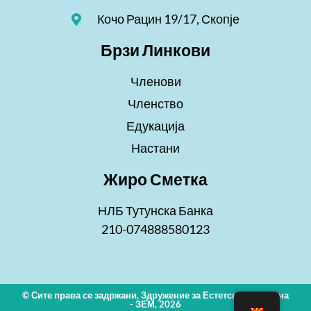
Кочо Рацин 19/17, Скопје
Брзи Линкови
Членови
Членство
Едукација
Настани
Жиро Сметка
НЛБ Тутунска Банка
210-074888580123
© Сите права се задржани, Здружение за Естетска Медицина
- ЗЕМ, 2026